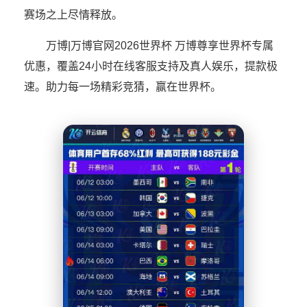
赛场之上尽情释放。
万博|万博官网2026世界杯 万博尊享世界杯专属
优惠，覆盖24小时在线客服支持及真人娱乐，提款极
速。助力每一场精彩竞猜，赢在世界杯。