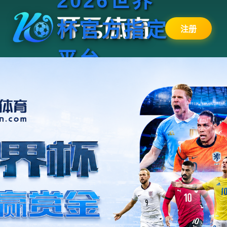
2026世界
杯官方指定
注册
平台