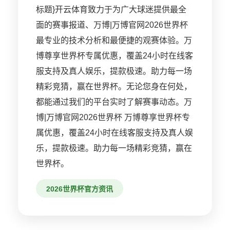
标题}开云体育致力于为广大球迷提供最全
面的赛事报道、万博|万博官网2026世界杯
最专业的技术分析和最便捷的观赛体验。万
博尊享世界杯专属优惠，覆盖24小时在线客
服支持及真人娱乐，提款极速。助力每一场
精彩竞猜，赢在世界杯。无论您身在何处，
都能通过我们的平台实时了解赛事动态。万
博|万博官网2026世界杯 万博尊享世界杯专
属优惠，覆盖24小时在线客服支持及真人娱
乐，提款极速。助力每一场精彩竞猜，赢在
世界杯。
2026世界杯官方资讯