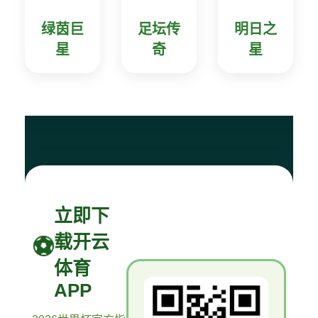
绿茵巨
足坛传
明日之
星
奇
星
立即下
载开云
体育
APP