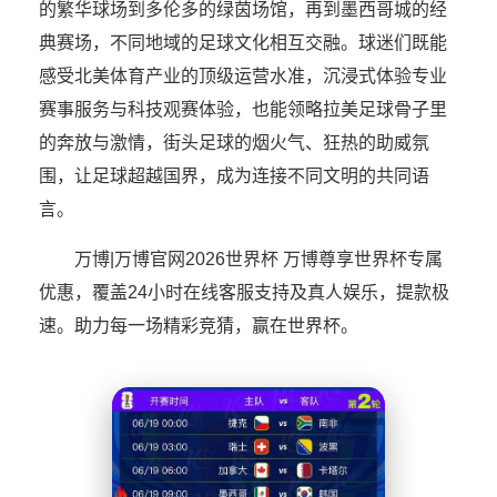
的繁华球场到多伦多的绿茵场馆，再到墨西哥城的经
典赛场，不同地域的足球文化相互交融。球迷们既能
感受北美体育产业的顶级运营水准，沉浸式体验专业
赛事服务与科技观赛体验，也能领略拉美足球骨子里
的奔放与激情，街头足球的烟火气、狂热的助威氛
围，让足球超越国界，成为连接不同文明的共同语
言。
万博|万博官网2026世界杯 万博尊享世界杯专属
优惠，覆盖24小时在线客服支持及真人娱乐，提款极
速。助力每一场精彩竞猜，赢在世界杯。